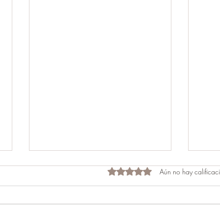
Obtuvo 0 de 5 estrellas.
Aún no hay calificac