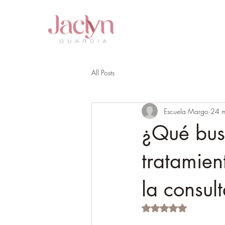
All Posts
Escuela Margo
24 
¿Qué bus
tratamien
la consul
Obtuvo NaN de 5 est