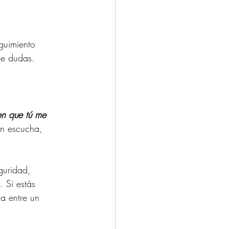
guimiento 
ne dudas.
en que tú me 
on escucha, 
guridad, 
 Si estás 
ia entre un 