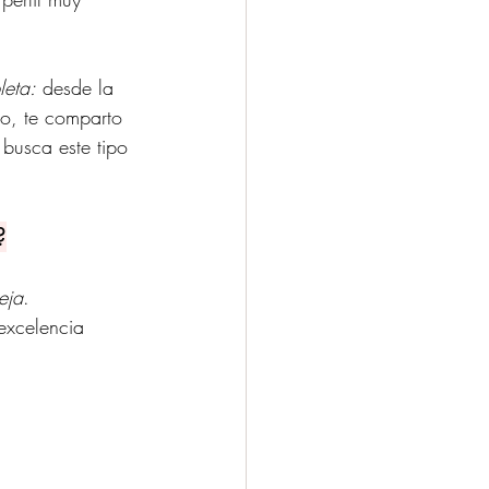
leta:
 desde la 
lo, te comparto 
 busca este tipo 
?
eja
. 
excelencia 