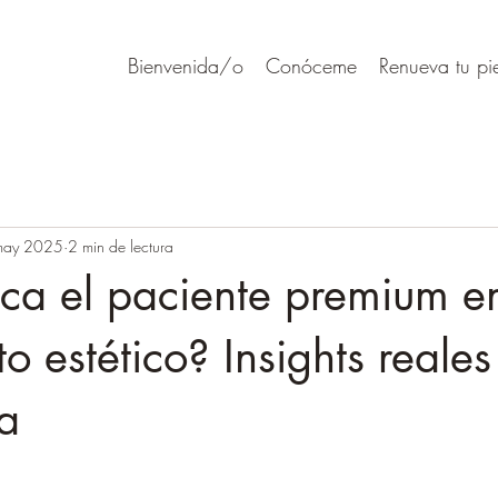
Bienvenida/o
Conóceme
Renueva tu pi
may 2025
2 min de lectura
ca el paciente premium e
to estético? Insights reale
ta
rellas.