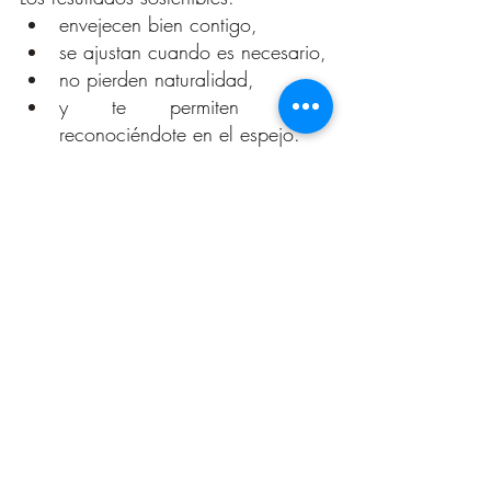
envejecen bien contigo,
se ajustan cuando es necesario,
no pierden naturalidad,
y te permiten seguir 
reconociéndote en el espejo.
Eso es estética consciente.
Menos promesas, más criterio
Un rostro bien tratado no es el que 
“nunca más se toca”, sino el que ha 
sido acompañado con criterio, 
respeto y visión a largo plazo.
La belleza real no es permanente. Es 
coherente con cada etapa de tu 
vida
.
¿Alguna 
Cuéntame en los comentarios.
vez sentiste presión por buscar un 