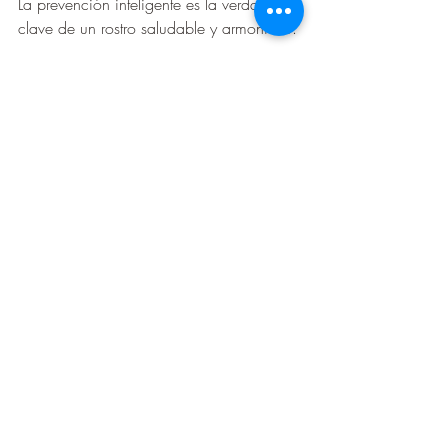
La prevención inteligente es la verdadera 
clave de un rostro saludable y armonioso.
Si estás en tus 30 y quieres empezar a 
cuidar tu piel de manera estratégica, 
agenda una evaluación conmigo. 
Diseñaremos juntas un plan 
personalizado para que tu rostro se 
mantenga fresco, firme y luminoso por 
muchos años más.
¡Nos vemos en la consulta!
Dra. Jaclyn Guardia
Especialista en Resultados Naturales.
Ciudad de Panamá, Panamá.
Agenda 
AQUÍ