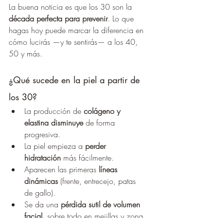
La buena noticia es que los 30 son la 
década perfecta para prevenir
. Lo que 
hagas hoy puede marcar la diferencia en 
cómo lucirás —y te sentirás— a los 40, 
50 y más.
¿Qué sucede en la piel a partir de 
los 30?
La producción de 
colágeno y 
elastina disminuye
 de forma 
progresiva.
La piel empieza a 
perder 
hidratación
 más fácilmente.
Aparecen las primeras 
líneas 
dinámicas
 (frente, entrecejo, patas 
de gallo).
Se da una 
pérdida sutil de volumen 
facial
, sobre todo en mejillas y zona 