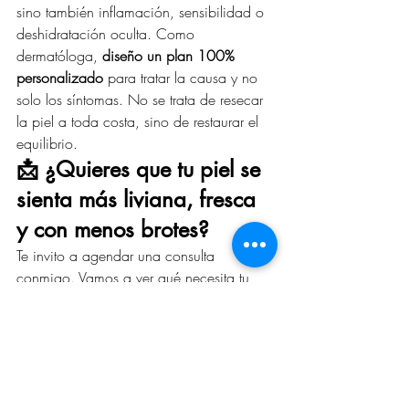
sino también inflamación, sensibilidad o 
deshidratación oculta. Como 
dermatóloga, 
diseño un plan 100% 
personalizado
 para tratar la causa y no 
solo los síntomas. No se trata de resecar 
la piel a toda costa, sino de restaurar el 
equilibrio.
📩 ¿Quieres que tu piel se 
sienta más liviana, fresca 
y con menos brotes?
Te invito a agendar una consulta 
conmigo. Vamos a ver qué necesita tu 
piel y armar juntas un tratamiento que 
realmente funcione para ti. Porque una 
piel equilibrada no solo se ve bien... 
¡también se siente bien!
 💖 