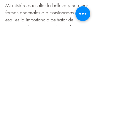
Mi misión es resaltar la belleza y no crear 
formas anormales o distorsionadas. Por 
eso, es la importancia de tratar de 
manera holística y al paciente. El 
paciente puede querer algo, pero 
desconoce todo lo que hay detrás. 
Nosotros somos los responsables de 
orientarlos de manera ética para 
garantizarle los mejores resultados 
posibles. 
Entradas recientes
Ver todo