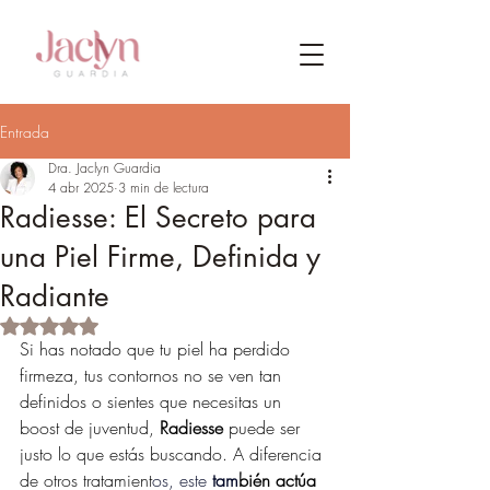
Entrada
Dra. Jaclyn Guardia
4 abr 2025
3 min de lectura
Radiesse: El Secreto para
una Piel Firme, Definida y
Radiante
Obtuvo NaN de 5 estrellas.
Si has notado que tu piel ha perdido 
firmeza, tus contornos no se ven tan 
definidos o sientes que necesitas un 
boost de juventud, 
Radiesse
 puede ser 
justo lo que estás buscando. A diferencia 
de otros tratamient
os, este 
tam
bién actúa 