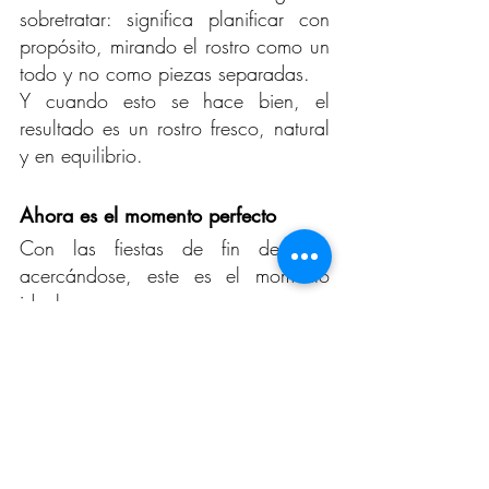
sobretratar: significa planificar con 
propósito, mirando el rostro como un 
todo y no como piezas separadas.
Y cuando esto se hace bien, el 
resultado es un rostro fresco, natural 
y en equilibrio.
Ahora es el momento perfecto
Con las fiestas de fin de año 
acercándose, este es el momento 
ideal para: 
✨ Revitalizar tu piel 
✨ Reafirmar zonas que lo necesitan 
✨ Recuperar luminosidad 
✨ Prepararte para los eventos y fotos 
que vienen